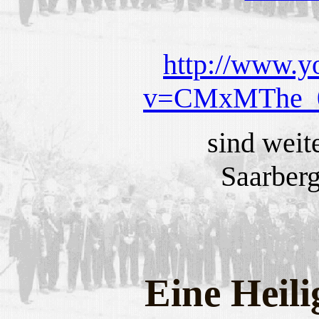
http://www.y
v=CMxMThe_06
sind
weit
Saarberg
Eine Heil