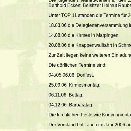
Die folgenden Teilneuwahlen für den Z
Berthold Eckert, Beisitzer Helmut Raube
Unter TOP 11 standen die Termine für 
18.03.06 die Delegiertenversammlung i
14.08.06 die Kirmes in Marpingen,
20.08.06 die Knappenwallfahrt in Schme
Zur Zeit liegen keine weiteren Einladun
Die dörflichen Termine sind:
04./05.06.06
Dorffest,
25.09.06
Kirmesmontag,
06.11.06
Bettag,
04.12.06
Barbaratag.
Die kirchlichen Feste wie Kommunionta
Der Vorstand hofft auch im Jahr 2006 auf