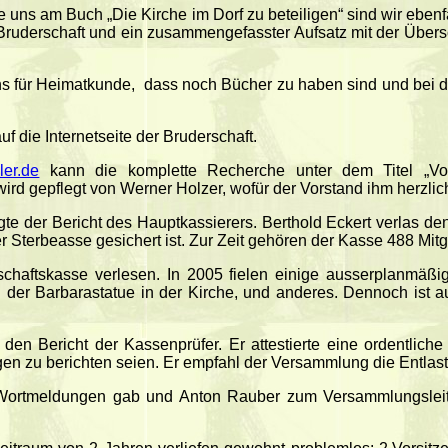
uns am Buch „Die Kirche im Dorf zu beteiligen“ sind wir ebenfall
Bruderschaft und ein zusammengefasster Aufsatz mit der Übers
ns für Heimatkunde,
dass noch Bücher zu haben sind und bei 
uf die Internetseite der Bruderschaft.
ler.de
kann die komplette Recherche unter dem Titel „V
ird gepflegt von Werner Holzer, wofür der Vorstand ihm herzlic
gte der Bericht des Hauptkassierers. Berthold Eckert verlas d
er Sterbeasse gesichert ist. Zur Zeit gehören der Kasse 488 Mitg
chaftskasse verlesen. In 2005 fielen einige ausserplanmäß
 der Barbarastatue in der Kirche, und anderes. Dennoch ist 
 den Bericht der Kassenprüfer. Er attestierte eine ordentlich
en zu berichten seien. Er empfahl der Versammlung die Entlas
Wortmeldungen gab und Anton Rauber zum Versammlungsleite