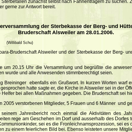
ei Sterbefällen zunächst selbst nach Fahnenträgern zu suchen.
r gerne zur Antwort bereit.
ederversammlung der Sterbekasse der Berg- und Hütte
Bruderschaft Alsweiler am 28.01.2006.
(Willibald Schu)
bara-Bruderschaft Alsweiler und der Sterbekasse der Berg- un
nete um 20.15 Uhr die Versammlung und begrüßte die anwesenden
 wurde und alle Anwesenden stimmberechtigt seien.
g Breininger
ebenfalls ein Grußwort. In kurzen Worten warf e
esprochen hatte sagte er, die Kirche in Alsweiler sei in der Öffen
 Helfer bei allen Maßnahmen gegeben. Die Bruderschaft sei hi
n 2005 verstorbenen Mitglieder, 5 Frauen und 6 Männer
und ge
in seinem Jahresbericht noch einmal die Aktivitäten des Jah
iten rege am Geschehen im Dorf und ausserhalb des Dorfes tei
 Kommunionkinder, sei es die Fronleichnamsprozession, sei es 
en zu einem feierlichen Bild bei. Ebenso leisteten unsere Mitgli