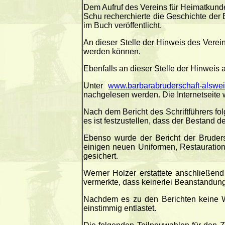
Dem Aufruf des Vereins für Heimatkunde 
Schu recherchierte die Geschichte der 
im Buch veröffentlicht.
An dieser Stelle der Hinweis des Verei
werden können.
Ebenfalls an dieser Stelle der Hinweis a
Unter
www.barbarabruderschaft-alswei
nachgelesen werden. Die Internetseite w
Nach dem Bericht des Schriftführers fol
es ist festzustellen, dass der Bestand d
Ebenso wurde der Bericht der Bruders
einigen neuen Uniformen, Restauration
gesichert.
Werner Holzer erstattete anschließend
vermerkte, dass keinerlei Beanstandung
Nachdem es zu den Berichten keine 
einstimmig entlastet.