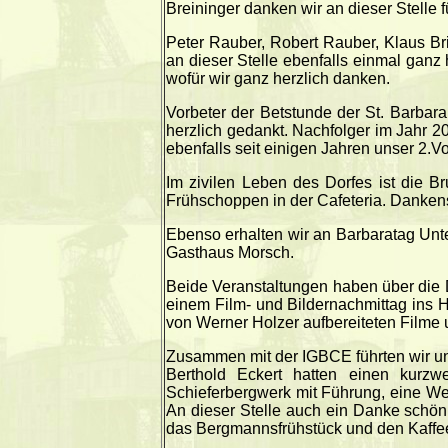
Breininger danken wir an dieser Stelle
Peter Rauber, Robert Rauber, Klaus Bri
an dieser Stelle ebenfalls einmal g
wofür wir ganz herzlich danken.
Vorbeter der Betstunde der St. Barbara
herzlich gedankt. Nachfolger im Jahr 2
ebenfalls seit einigen Jahren unser 2.V
Im zivilen Leben des Dorfes ist die B
Frühschoppen in der Cafeteria. Danken
Ebenso erhalten wir an Barbaratag Un
Gasthaus Morsch.
Beide Veranstaltungen haben über die 
einem Film- und Bildernachmittag ins 
von Werner Holzer aufbereiteten Filme 
Zusammen mit der IGBCE führten wir un
Berthold Eckert hatten einen kurzw
Schieferbergwerk mit Führung, eine We
An dieser Stelle auch ein Danke schön a
das Bergmannsfrühstück und den Kaffe