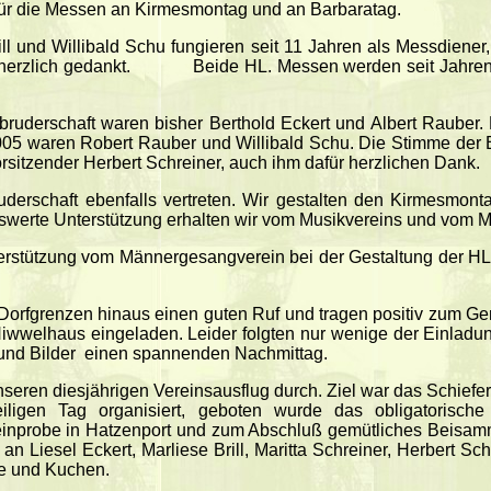
 für die Messen an Kirmesmontag und an Barbaratag.
ll und Willibald Schu fungieren seit 11 Jahren als Messdiener
anz herzlich gedankt. Beide HL. Messen werden seit Jahren 
bruderschaft waren bisher Berthold Eckert und Albert Rauber. 
005 waren Robert Rauber und Willibald Schu. Die Stimme der Br
orsitzender Herbert Schreiner, auch ihm dafür herzlichen Dank.
ruderschaft ebenfalls vertreten. Wir gestalten den Kirmesm
swerte Unterstützung erhalten wir vom Musikvereins und vom 
terstützung vom Männergesangverein bei der Gestaltung der
Dorfgrenzen hinaus einen guten Ruf und tragen positiv zum G
Hiwwelhaus eingeladen. Leider folgten nur wenige der Einlad
und Bilder
einen spannenden Nachmittag.
seren diesjährigen Vereinsausflug durch. Ziel war das Schief
eiligen Tag organisiert, geboten wurde das obligatorisch
inprobe in Hatzenport und zum Abschluß gemütliches Beisamme
n Liesel Eckert, Marliese Brill, Maritta Schreiner, Herbert Sc
e und Kuchen.