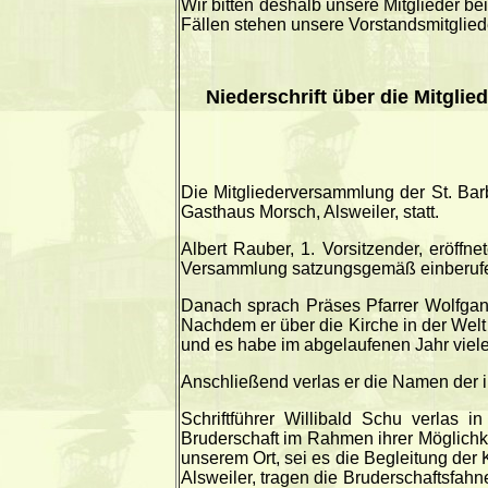
Wir bitten deshalb unsere Mitglieder b
Fällen stehen unsere Vorstandsmitgliede
Niederschrift über die Mitgli
Die Mitgliederversammlung der St. Bar
Gasthaus Morsch, Alsweiler, statt.
Albert Rauber, 1. Vorsitzender, eröff
Versammlung satzungsgemäß einberufen
Danach sprach Präses Pfarrer Wolfgan
Nachdem er über die Kirche in der Welt g
und es habe im abgelaufenen Jahr viele
Anschließend verlas er die Namen der i
Schriftführer Willibald Schu verlas 
Bruderschaft im Rahmen ihrer Möglichke
unserem Ort, sei es die Begleitung der
Alsweiler, tragen die Bruderschaftsfahn