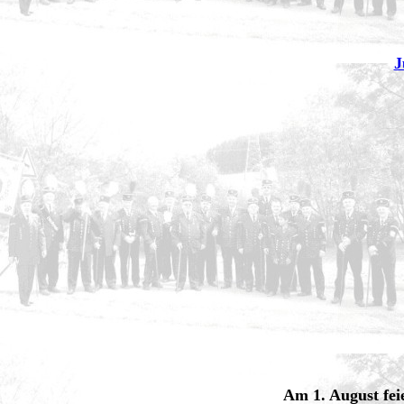
J
Am 1. August fei