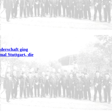
derschaft ging
al Stuttgart, die