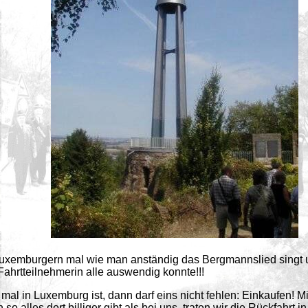
 Luxemburgern mal wie man anständig das Bergmannslied singt 
Fahrtteilnehmerin alle auswendig konnte!!!
 in Luxemburg ist, dann darf eins nicht fehlen: Einkaufen! Mit 
so alles dort billiger gibt als bei uns, traten wir die Rückfahrt 